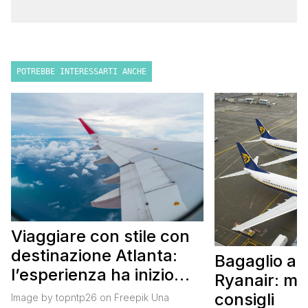
POTREBBE INTERESSARTI ANCHE
Viaggiare con stile con
destinazione Atlanta:
Bagaglio a
l’esperienza ha inizio
Ryanair: mi
con un volo Air France
consigli
Image by topntp26 on Freepik Una