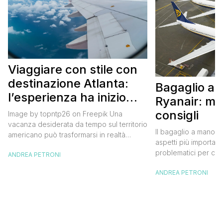
Viaggiare con stile con
destinazione Atlanta:
Bagaglio a
l’esperienza ha inizio
Ryanair: mi
con un volo Air France
consigli
Image by topntp26 on Freepik Una
vacanza desiderata da tempo sul territorio
Il bagaglio a mano R
americano può trasformarsi in realtà
aspetti più importanti
acquistando i biglietti di un volo Air
problematici per chi 
ANDREA PETRONI
France. Tale realtà, fondata nel 1933, ha
compagnia irlandese
sempre investito nell’innovazione fino a
ANDREA PETRONI
bagaglio cambiano 
divenire una delle compagnie aeree
confusione tra i viag
internazionali di riferimento nel panorama
guida aggiornata a 
internazionale. Volare sicuri verso Atlanta
troverai tutte le inf
Sui voli diretti ad […]
peso e costi per evi