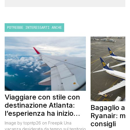
POTREBBE INTERESSARTI ANCHE
Viaggiare con stile con
destinazione Atlanta:
Bagaglio a
l’esperienza ha inizio
Ryanair: mi
con un volo Air France
consigli
Image by topntp26 on Freepik Una
vacanza desiderata da tempo sul territorio