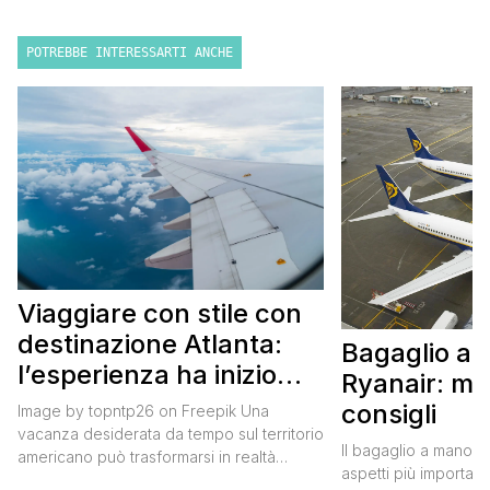
POTREBBE INTERESSARTI ANCHE
Viaggiare con stile con
destinazione Atlanta:
Bagaglio a
l’esperienza ha inizio
Ryanair: mi
con un volo Air France
consigli
Image by topntp26 on Freepik Una
vacanza desiderata da tempo sul territorio
Il bagaglio a mano R
americano può trasformarsi in realtà
aspetti più importanti
acquistando i biglietti di un volo Air