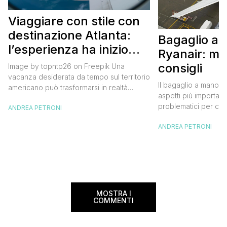
Viaggiare con stile con
destinazione Atlanta:
Bagaglio a
l’esperienza ha inizio
Ryanair: mi
con un volo Air France
consigli
Image by topntp26 on Freepik Una
vacanza desiderata da tempo sul territorio
Il bagaglio a mano R
americano può trasformarsi in realtà
aspetti più importanti
acquistando i biglietti di un volo Air
problematici per chi 
ANDREA PETRONI
France. Tale realtà, fondata nel 1933, ha
compagnia irlandese
sempre investito nell’innovazione fino a
ANDREA PETRONI
bagaglio cambiano 
divenire una delle compagnie aeree
confusione tra i viag
internazionali di riferimento nel panorama
guida aggiornata a 
internazionale. Volare sicuri verso Atlanta
troverai tutte le inf
Sui voli diretti ad […]
peso e costi per evi
sorprese. Mi raccom
MOSTRA I
COMMENTI