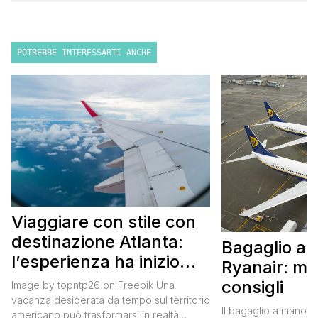
POTREBBE INTERESSARTI ANCHE
Viaggiare con stile con
destinazione Atlanta:
Bagaglio a
l’esperienza ha inizio
Ryanair: mi
con un volo Air France
consigli
Image by topntp26 on Freepik Una
vacanza desiderata da tempo sul territorio
Il bagaglio a mano R
americano può trasformarsi in realtà