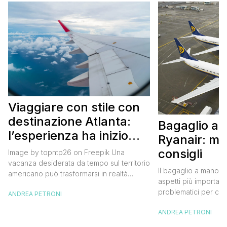
Viaggiare con stile con
destinazione Atlanta:
Bagaglio a
l’esperienza ha inizio
Ryanair: mi
con un volo Air France
consigli
Image by topntp26 on Freepik Una
vacanza desiderata da tempo sul territorio
Il bagaglio a mano R
americano può trasformarsi in realtà
aspetti più importanti
acquistando i biglietti di un volo Air
problematici per chi 
ANDREA PETRONI
France. Tale realtà, fondata nel 1933, ha
compagnia irlandese
sempre investito nell’innovazione fino a
ANDREA PETRONI
bagaglio cambiano 
divenire una delle compagnie aeree
confusione tra i viag
internazionali di riferimento nel panorama