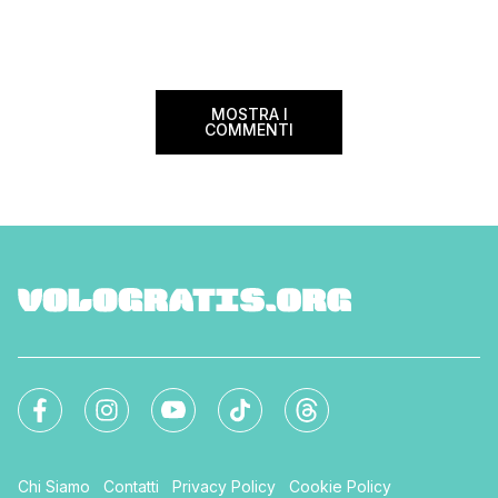
guida aggiornata a 
internazionale. Volare sicuri verso Atlanta
troverai tutte le inf
Sui voli diretti ad […]
peso e costi per evi
sorprese. Mi raccom
MOSTRA I
COMMENTI
Chi Siamo
Contatti
Privacy Policy
Cookie Policy