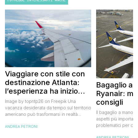
POTREBBE INTERESSARTI ANCHE
Viaggiare con stile con
destinazione Atlanta:
Bagaglio a
l’esperienza ha inizio
Ryanair: mi
con un volo Air France
consigli
Image by topntp26 on Freepik Una
vacanza desiderata da tempo sul territorio
Il bagaglio a mano R
americano può trasformarsi in realtà
aspetti più importanti
acquistando i biglietti di un volo Air
problematici per chi 
ANDREA PETRONI
France. Tale realtà, fondata nel 1933, ha
compagnia irlandese
sempre investito nell’innovazione fino a
ANDREA PETRONI