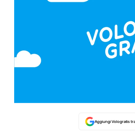
Aggiungi Vologratis tra