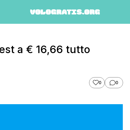
st a € 16,66 tutto
0
0