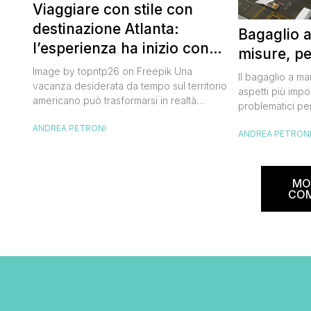
Viaggiare con stile con
destinazione Atlanta:
Bagaglio 
l’esperienza ha inizio con
misure, pe
un volo Air France
Image by topntp26 on Freepik Una
Il bagaglio a m
vacanza desiderata da tempo sul territorio
aspetti più impor
americano può trasformarsi in realtà
problematici per
acquistando i biglietti di un volo Air
compagnia irlan
ANDREA PETRONI
France. Tale realtà, fondata nel 1933, ha
ANDREA PETRON
bagaglio cambi
sempre investito nell’innovazione fino a
confusione tra i
divenire una delle compagnie aeree
guida aggiorna
internazionali di riferimento nel panorama
troverai tutte l
MO
internazionale. Volare sicuri verso Atlanta
peso e costi pe
CO
Sui voli diretti ad […]
sorprese. Mi r