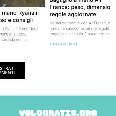
France: peso, dimensioni
a mano Ryanair:
regole aggiornate
so e consigli
Se stai per partire con Air France, è
fondamentale conoscere le regole sul
ano Ryanair è uno degli
bagaglio a mano Air France per evitar
tanti e, a volte,
inconvenienti all’imbarco. Non vuoi
 chi vola con la
ANDREA PETRONI
rischiare di dover pagare un
dese. Le regole sul
sovrapprezzo o dover registrare il tuo
I
ano spesso, creando
bagaglio in stiva, vero? Ecco tutto quel
 viaggiatori. In questa
che devi sapere per organizzare al
ta a dicembre 2024,
meglio il tuo viaggio. Air France bagagl
e informazioni su misure,
STRA I
[…]
r evitare spiacevoli
MMENTI
accomando, […]