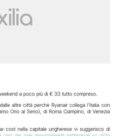
weekend a poco più di € 33 tutto compreso.
le altre città perchè Ryanair collega l’Italia con
gamo Orio al Serio), di Roma Ciampino, di Venezia
low cost nella capitale ungherese vi suggerisco di
e uno dei miei appuntamenti settimanali su m2o