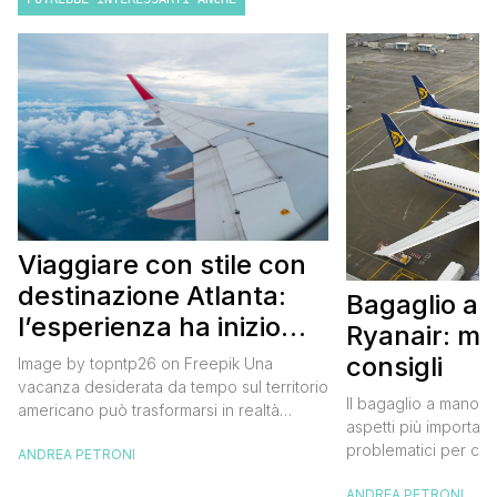
Viaggiare con stile con
destinazione Atlanta:
Bagaglio a
l’esperienza ha inizio
Ryanair: mi
con un volo Air France
consigli
Image by topntp26 on Freepik Una
vacanza desiderata da tempo sul territorio
Il bagaglio a mano R
americano può trasformarsi in realtà
aspetti più importanti
acquistando i biglietti di un volo Air
problematici per chi 
ANDREA PETRONI
France. Tale realtà, fondata nel 1933, ha
compagnia irlandese
sempre investito nell’innovazione fino a
ANDREA PETRONI
bagaglio cambiano 