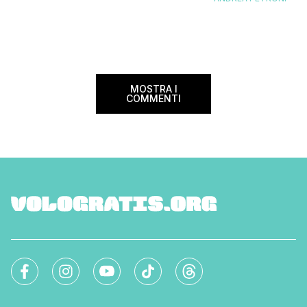
divenire una delle compagnie aeree
confusione tra i viag
internazionali di riferimento nel panorama
guida aggiornata a 
internazionale. Volare sicuri verso Atlanta
troverai tutte le inf
Sui voli diretti ad […]
peso e costi per evi
sorprese. Mi raccom
MOSTRA I
COMMENTI