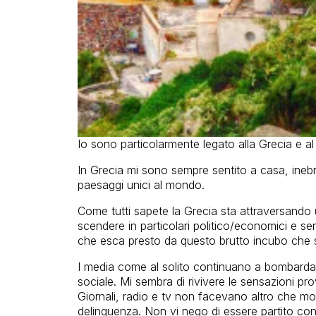
Io sono particolarmente legato alla Grecia e a
In Grecia mi sono sempre sentito a casa, inebrian
paesaggi unici al mondo.
Come tutti sapete la Grecia sta attraversando un
scendere in particolari politico/economici e sen
che esca presto da questo brutto incubo che 
I media come al solito continuano a bombardarc
sociale. Mi sembra di rivivere le sensazioni pro
Giornali, radio e tv non facevano altro che most
delinquenza. Non vi nego di essere partito con