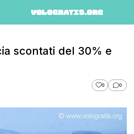
cia scontati del 30% e
0
0