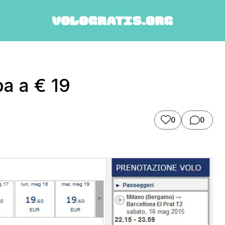
pa a € 19
0
0