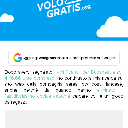
Aggiungi Vologratis tra le tue fonti preferite su Google
Dopo avervi segnalato
i voli Ryanair per Budapest a soli
€ 16,66 tutto compreso
, ho continuato la mia ricerca sul
sito web della compagnia aerea low cost irlandese,
anche perchè da quando hanno
eliminato il
fastidiosissimo codice captcha
cercare voli è un gioco
da ragazzi.