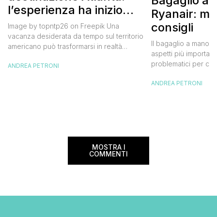
Bagaglio a
l’esperienza ha inizio
Ryanair: mi
con un volo Air France
consigli
Image by topntp26 on Freepik Una
vacanza desiderata da tempo sul territorio
Il bagaglio a mano R
americano può trasformarsi in realtà
aspetti più importanti
acquistando i biglietti di un volo Air
problematici per chi 
ANDREA PETRONI
France. Tale realtà, fondata nel 1933, ha
compagnia irlandese
sempre investito nell’innovazione fino a
ANDREA PETRONI
bagaglio cambiano 
divenire una delle compagnie aeree
confusione tra i viag
internazionali di riferimento nel panorama
guida aggiornata a 
internazionale. Volare sicuri verso Atlanta
troverai tutte le inf
Sui voli diretti ad […]
peso e costi per evi
sorprese. Mi raccom
MOSTRA I
COMMENTI