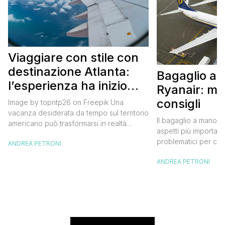
Viaggiare con stile con
destinazione Atlanta:
Bagaglio a
l’esperienza ha inizio
Ryanair: mi
con un volo Air France
consigli
Image by topntp26 on Freepik Una
vacanza desiderata da tempo sul territorio
Il bagaglio a mano R
americano può trasformarsi in realtà
aspetti più importanti
acquistando i biglietti di un volo Air
problematici per chi 
ANDREA PETRONI
France. Tale realtà, fondata nel 1933, ha
compagnia irlandese
sempre investito nell’innovazione fino a
ANDREA PETRONI
bagaglio cambiano 
divenire una delle compagnie aeree
confusione tra i viag
internazionali di riferimento nel panorama
guida aggiornata a 
internazionale. Volare sicuri verso Atlanta
troverai tutte le inf
Sui voli diretti ad […]
peso e costi per evi
sorprese. Mi raccom