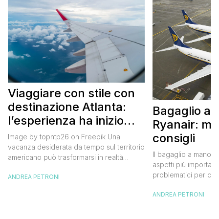
Viaggiare con stile con
destinazione Atlanta:
Bagaglio a
l’esperienza ha inizio
Ryanair: mi
con un volo Air France
consigli
Image by topntp26 on Freepik Una
vacanza desiderata da tempo sul territorio
Il bagaglio a mano R
americano può trasformarsi in realtà
aspetti più importanti
acquistando i biglietti di un volo Air
problematici per chi 
ANDREA PETRONI
France. Tale realtà, fondata nel 1933, ha
compagnia irlandese
sempre investito nell’innovazione fino a
ANDREA PETRONI
bagaglio cambiano 
divenire una delle compagnie aeree
confusione tra i viag
internazionali di riferimento nel panorama
guida aggiornata a 
internazionale. Volare sicuri verso Atlanta