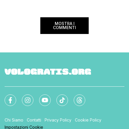
troverai tutte le inf
Sui voli diretti ad […]
peso e costi per evi
sorprese. Mi raccom
MOSTRA I
COMMENTI
Chi Siamo
Contatti
Privacy Policy
Cookie Policy
Impostazioni Cookie