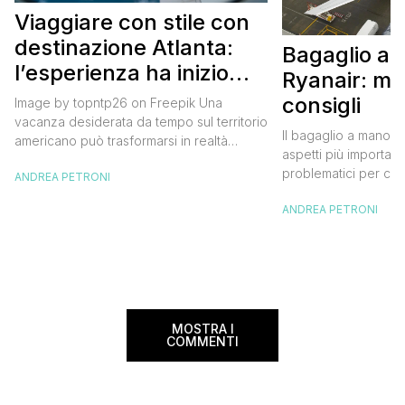
Viaggiare con stile con
destinazione Atlanta:
Bagaglio a
l’esperienza ha inizio
Ryanair: mi
con un volo Air France
consigli
Image by topntp26 on Freepik Una
vacanza desiderata da tempo sul territorio
Il bagaglio a mano R
americano può trasformarsi in realtà
aspetti più importanti
acquistando i biglietti di un volo Air
problematici per chi 
ANDREA PETRONI
France. Tale realtà, fondata nel 1933, ha
compagnia irlandese
sempre investito nell’innovazione fino a
ANDREA PETRONI
bagaglio cambiano 
divenire una delle compagnie aeree
confusione tra i viag
internazionali di riferimento nel panorama
guida aggiornata a 
internazionale. Volare sicuri verso Atlanta
troverai tutte le inf
Sui voli diretti ad […]
peso e costi per evi
sorprese. Mi raccom
MOSTRA I
COMMENTI