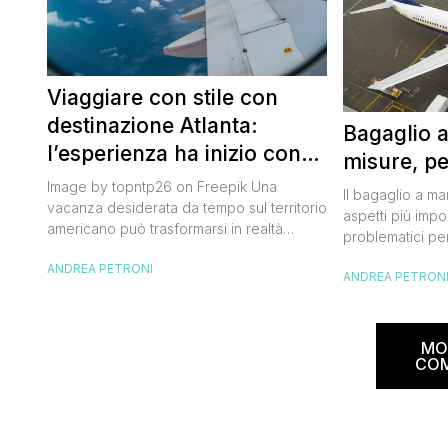
Viaggiare con stile con
destinazione Atlanta:
Bagaglio 
l’esperienza ha inizio con
misure, pe
un volo Air France
Image by topntp26 on Freepik Una
Il bagaglio a m
vacanza desiderata da tempo sul territorio
aspetti più impor
americano può trasformarsi in realtà
problematici per
acquistando i biglietti di un volo Air
compagnia irlan
ANDREA PETRONI
France. Tale realtà, fondata nel 1933, ha
ANDREA PETRON
bagaglio cambi
sempre investito nell’innovazione fino a
confusione tra i
divenire una delle compagnie aeree
guida aggiorna
internazionali di riferimento nel panorama
troverai tutte l
MO
internazionale. Volare sicuri verso Atlanta
peso e costi pe
CO
Sui voli diretti ad […]
sorprese. Mi r