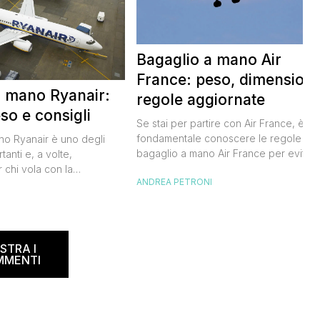
Bagaglio a mano Air
France: peso, dimensioni
a mano Ryanair:
regole aggiornate
so e consigli
Se stai per partire con Air France, è
fondamentale conoscere le regole sul
ano Ryanair è uno degli
bagaglio a mano Air France per evitar
tanti e, a volte,
inconvenienti all’imbarco. Non vuoi
 chi vola con la
ANDREA PETRONI
rischiare di dover pagare un
dese. Le regole sul
sovrapprezzo o dover registrare il tuo
I
ano spesso, creando
bagaglio in stiva, vero? Ecco tutto quel
 viaggiatori. In questa
che devi sapere per organizzare al
ta a dicembre 2024,
meglio il tuo viaggio. Air France bagagl
e informazioni su misure,
STRA I
[…]
r evitare spiacevoli
MMENTI
accomando, […]