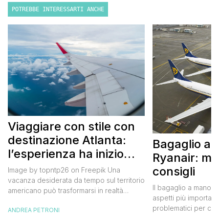
POTREBBE INTERESSARTI ANCHE
Viaggiare con stile con
destinazione Atlanta:
Bagaglio a
l’esperienza ha inizio
Ryanair: mi
con un volo Air France
consigli
Image by topntp26 on Freepik Una
vacanza desiderata da tempo sul territorio
Il bagaglio a mano R
americano può trasformarsi in realtà
aspetti più importanti
acquistando i biglietti di un volo Air
problematici per chi 
ANDREA PETRONI
France. Tale realtà, fondata nel 1933, ha
compagnia irlandese