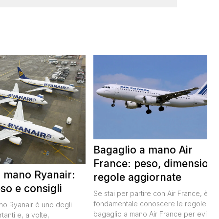
Bagaglio a mano Air
France: peso, dimensioni
a mano Ryanair:
regole aggiornate
so e consigli
Se stai per partire con Air France, è
fondamentale conoscere le regole sul
ano Ryanair è uno degli
bagaglio a mano Air France per evitar
tanti e, a volte,