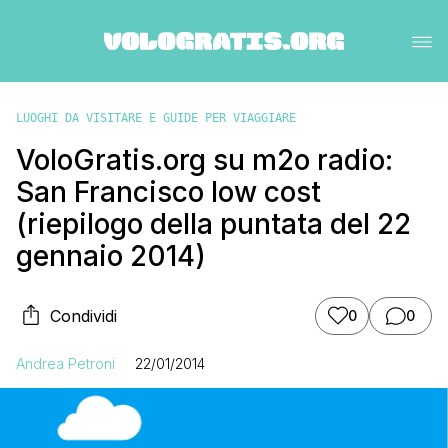
LUOGHI DA VISITARE E GUIDE PER VIAGGIARE
VoloGratis.org su m2o radio:
San Francisco low cost
(riepilogo della puntata del 22
gennaio 2014)
Condividi
0
0
Andrea Petroni
22/01/2014