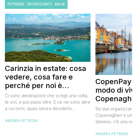
POTREBBE INTERESSARTI ANCHE
Carinzia in estate: cosa
vedere, cosa fare e
CopenPay: i
perché per noi è
modo di viv
diventata una
Ci sono destinazioni che scegli una volta,
Copenaghen
destinazione del cuore
le vivi, e poi passi oltre. E ce ne sono altre
meglio e s
a cui torni, quasi senza deciderlo
Se stai organizzand
meno
davvero, come se fosse la Carinzia a
Copenaghen o un we
ANDREA PETRONI
richiamarti indietro più che il contrario. Per
danese, c’è una novi
noi è la seconda categoria, senza dubbio.
conoscere prima del
Questa è stata la nostra quarta volta qui, la
ANDREA PETRONI
CopenPay ed è un’ini