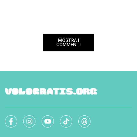
terza […]
viaggiatori che sce
più sostenibili durant
Lanciato come proget
ampliato nel 2025 e 
MOSTRA I
COMMENTI