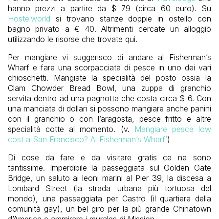
hanno prezzi a partire da $ 79 (circa 60 euro). Su
Hostelworld
si trovano stanze doppie in ostello con
bagno privato a € 40. Altrimenti cercate un alloggio
utilizzando le risorse che trovate qui.
Per mangiare vi suggerisco di andare al Fisherman’s
Wharf e fare una scorpacciata di pesce in uno dei vari
chioschetti. Mangiate la specialità del posto ossia la
Clam Chowder Bread Bowl, una zuppa di granchio
servita dentro ad una pagnotta che costa circa $ 6. Con
una manciata di dollari si possono mangiare anche panini
con il granchio o con l’aragosta, pesce fritto e altre
specialità cotte al momento. (v.
Mangiare pesce low
cost a San Francisco? Al Fisherman’s Wharf’
)
Di cose da fare e da visitare gratis ce ne sono
tantissime. Imperdibile la passeggiata sul Golden Gate
Bridge, un saluto ai leoni marini al Pier 39, la discesa a
Lombard Street (la strada urbana più tortuosa del
mondo), una passeggiata per Castro (il quartiere della
comunità gay), un bel giro per la più grande Chinatown