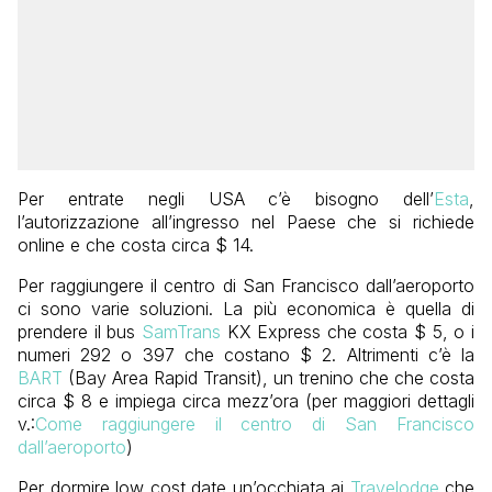
Per entrate negli USA c’è bisogno dell’
Esta
,
l’autorizzazione all’ingresso nel Paese che si richiede
online e che costa circa $ 14.
Per raggiungere il centro di San Francisco dall’aeroporto
ci sono varie soluzioni. La più economica è quella di
prendere il bus
SamTrans
KX Express che costa $ 5, o i
numeri 292 o 397 che costano $ 2. Altrimenti c’è la
BART
(Bay Area Rapid Transit), un trenino che che costa
circa $ 8 e impiega circa mezz’ora (per maggiori dettagli
v.:
Come raggiungere il centro di San Francisco
dall’aeroporto
)
Per dormire low cost date un’occhiata ai
Travelodge
che