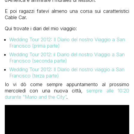
d’America e ammirare i murales di Mission.
E poi ragazzi fatevi almeno una corsa sui caratteristici
Cable Car.
Qui trovate i diari del mio viaggio:
Wedding Tour 2012: Il Diario del nostro Viaggio a San
Francisco (prima parte)
Wedding Tour 2012: il Diario del nostro Viaggio a San
Francisco (seconda parte)
Wedding Tour 2012: Il Diario del nostro viaggio a San
Francisco (terza parte)
Io vi dò come sempre appuntamento al prossimo
mercoledì con una nuova città,
sempre alle 10:20
durante “Mario and the City”
.