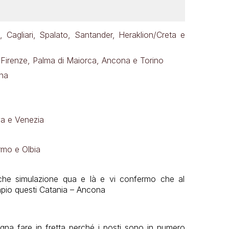
i, Cagliari, Spalato, Santander, Heraklion/Creta e
 Firenze, Palma di Maiorca, Ancona e Torino
na
a e Venezia
rmo e Olbia
he simulazione qua e là e vi confermo che al
pio questi Catania – Ancona
ogna fare in fretta perché i posti sono in numero