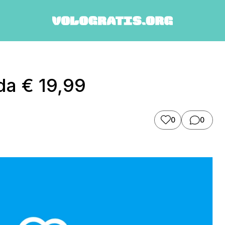
 da € 19,99
0
0