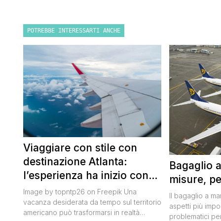
POTREBBE INTERESSARTI ANCHE
Viaggiare con stile con
destinazione Atlanta:
Bagaglio 
l’esperienza ha inizio con
misure, pe
un volo Air France
Image by topntp26 on Freepik Una
Il bagaglio a m
vacanza desiderata da tempo sul territorio
aspetti più impor
americano può trasformarsi in realtà
problematici per