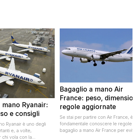
Bagaglio a mano Air
France: peso, dimensioni
a mano Ryanair:
regole aggiornate
so e consigli
Se stai per partire con Air France, è
fondamentale conoscere le regole sul
ano Ryanair è uno degli
bagaglio a mano Air France per evitar
tanti e, a volte,
inconvenienti all’imbarco. Non vuoi
 chi vola con la