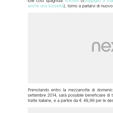
low cost spagnola
Volotea
(v.
Bagaglio a mano
anche una borsetta
), torno a parlarvi di nuov
Prenotando entro la mezzanotte di domenica
settembre 2014, sarà possibile beneficiare di 
tratte italiane, e a partire da € 49,99 per le de