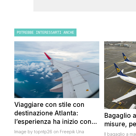
POTREBBE INTERESSARTI ANCHE
Viaggiare con stile con
destinazione Atlanta:
Bagaglio 
l’esperienza ha inizio con
misure, pe
un volo Air France
Image by topntp26 on Freepik Una
Il bagaglio a m