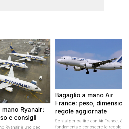
Bagaglio a mano Air
France: peso, dimensioni
a mano Ryanair:
regole aggiornate
so e consigli
Se stai per partire con Air France, è
fondamentale conoscere le regole sul
ano Ryanair è uno degli