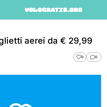
glietti aerei da € 29,99
0
0