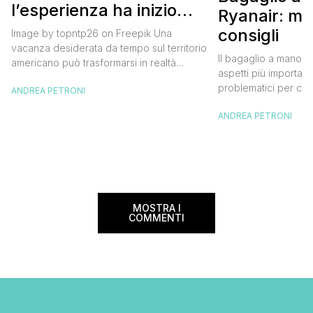
l’esperienza ha inizio
Ryanair: mi
con un volo Air France
consigli
Image by topntp26 on Freepik Una
vacanza desiderata da tempo sul territorio
Il bagaglio a mano R
americano può trasformarsi in realtà
aspetti più importanti
acquistando i biglietti di un volo Air
problematici per chi 
ANDREA PETRONI
France. Tale realtà, fondata nel 1933, ha
compagnia irlandese
sempre investito nell’innovazione fino a
ANDREA PETRONI
bagaglio cambiano 
divenire una delle compagnie aeree
confusione tra i viag
internazionali di riferimento nel panorama
guida aggiornata a 
internazionale. Volare sicuri verso Atlanta
troverai tutte le inf
Sui voli diretti ad […]
peso e costi per evi
sorprese. Mi raccom
MOSTRA I
COMMENTI