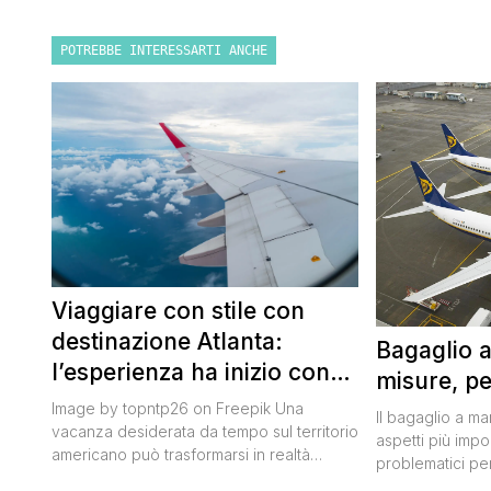
POTREBBE INTERESSARTI ANCHE
Viaggiare con stile con
destinazione Atlanta:
Bagaglio 
l’esperienza ha inizio con
misure, pe
un volo Air France
Image by topntp26 on Freepik Una
Il bagaglio a m
vacanza desiderata da tempo sul territorio
aspetti più impor
americano può trasformarsi in realtà
problematici per
acquistando i biglietti di un volo Air
compagnia irlan