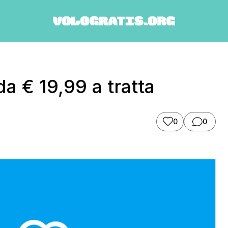
da € 19,99 a tratta
0
0