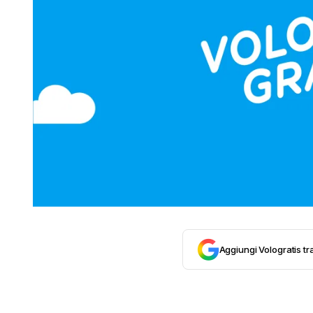
Aggiungi Vologratis tra