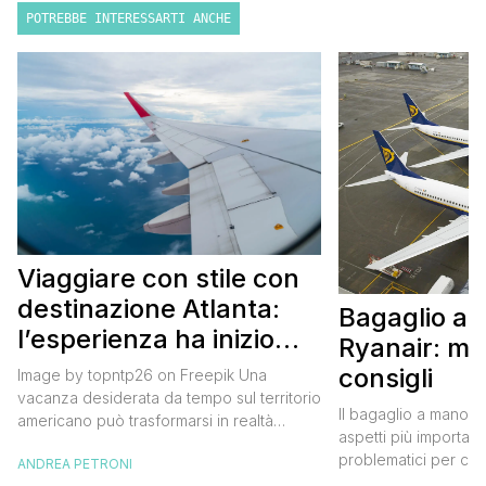
POTREBBE INTERESSARTI ANCHE
Viaggiare con stile con
destinazione Atlanta:
Bagaglio a
l’esperienza ha inizio
Ryanair: mi
con un volo Air France
consigli
Image by topntp26 on Freepik Una
vacanza desiderata da tempo sul territorio
Il bagaglio a mano R
americano può trasformarsi in realtà
aspetti più importanti
acquistando i biglietti di un volo Air
problematici per chi 
ANDREA PETRONI
France. Tale realtà, fondata nel 1933, ha
compagnia irlandese