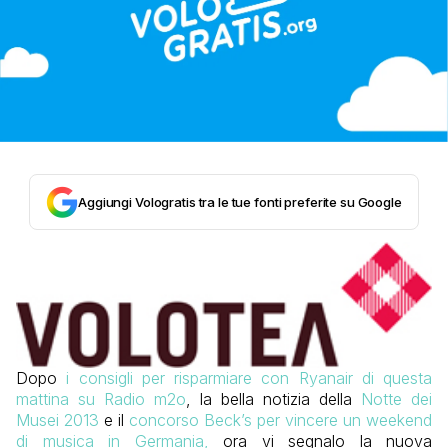
Aggiungi Vologratis tra le tue fonti preferite su Google
Dopo
i consigli per risparmiare con Ryanair di questa
mattina su Radio m2o
, la bella notizia della
Notte dei
Musei 2013
e il
concorso Beck’s per vincere un weekend
di musica in Germania,
ora vi segnalo la nuova