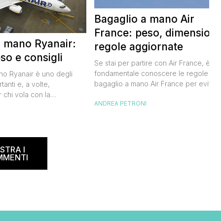
Bagaglio a mano Air
France: peso, dimensioni
a mano Ryanair:
regole aggiornate
so e consigli
Se stai per partire con Air France, è
fondamentale conoscere le regole sul
ano Ryanair è uno degli
bagaglio a mano Air France per evitar
tanti e, a volte,
inconvenienti all’imbarco. Non vuoi
 chi vola con la
ANDREA PETRONI
rischiare di dover pagare un
dese. Le regole sul
sovrapprezzo o dover registrare il tuo
I
ano spesso, creando
bagaglio in stiva, vero? Ecco tutto quel
 viaggiatori. In questa
che devi sapere per organizzare al
ta a dicembre 2024,
meglio il tuo viaggio. Air France bagagl
e informazioni su misure,
STRA I
[…]
r evitare spiacevoli
MMENTI
accomando, […]