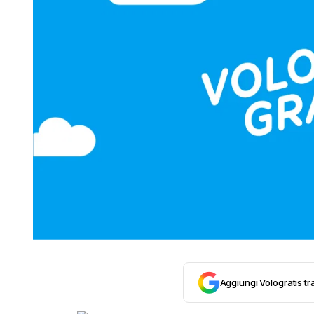
Aggiungi Vologratis tra