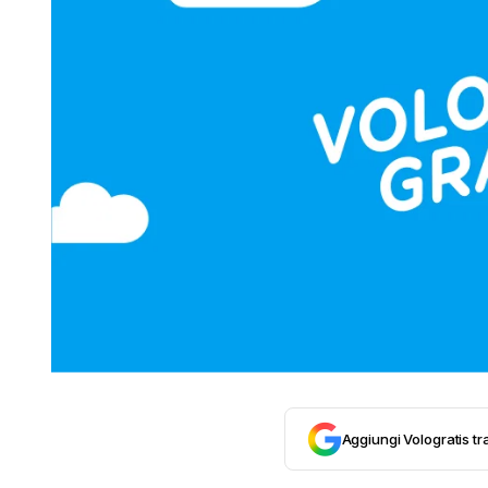
Aggiungi Vologratis tra