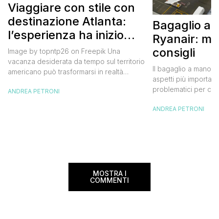
Viaggiare con stile con
destinazione Atlanta:
Bagaglio a
l’esperienza ha inizio
Ryanair: mi
con un volo Air France
consigli
Image by topntp26 on Freepik Una
vacanza desiderata da tempo sul territorio
Il bagaglio a mano R
americano può trasformarsi in realtà
aspetti più importanti
acquistando i biglietti di un volo Air
problematici per chi 
ANDREA PETRONI
France. Tale realtà, fondata nel 1933, ha
compagnia irlandese
sempre investito nell’innovazione fino a
ANDREA PETRONI
bagaglio cambiano 
divenire una delle compagnie aeree
confusione tra i viag
internazionali di riferimento nel panorama
guida aggiornata a 
internazionale. Volare sicuri verso Atlanta
troverai tutte le inf
Sui voli diretti ad […]
peso e costi per evi
sorprese. Mi raccom
MOSTRA I
COMMENTI