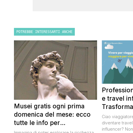
POTREBBE INTERESSARTI ANCHE
Profession
e travel i
Musei gratis ogni prima
Trasforma
domenica del mese: ecco
per i viagg
Ciao viaggiatore
tutte le info per
diventare travel
influencer? Non
approfittarne
Immagina di poter esplorare la ricchezza