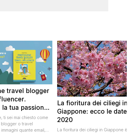
e travel blogger
nfluencer.
La fioritura dei ciliegi in
 la tua passione
Giappone: ecco le date
i in un lavoro
, ti sei mai chiesto come
2020
 blogger o travel
La fioritura dei ciliegi in Giappone è un
 immagini quante email,