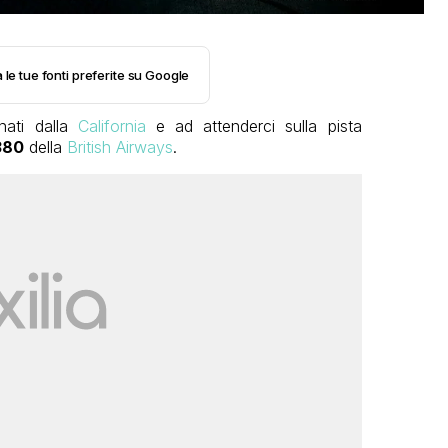
 le tue fonti preferite su Google
nati dalla
California
e ad attenderci sulla pista
380
della
British Airways
.