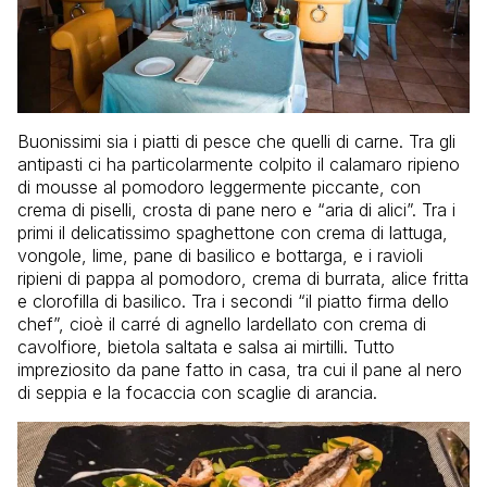
Buonissimi sia i piatti di pesce che quelli di carne. Tra gli
antipasti ci ha particolarmente colpito il calamaro ripieno
di mousse al pomodoro leggermente piccante, con
crema di piselli, crosta di pane nero e “aria di alici”. Tra i
primi il delicatissimo spaghettone con crema di lattuga,
vongole, lime, pane di basilico e bottarga, e i ravioli
ripieni di pappa al pomodoro, crema di burrata, alice fritta
e clorofilla di basilico. Tra i secondi “il piatto firma dello
chef”, cioè il carré di agnello lardellato con crema di
cavolfiore, bietola saltata e salsa ai mirtilli. Tutto
impreziosito da pane fatto in casa, tra cui il pane al nero
di seppia e la focaccia con scaglie di arancia.