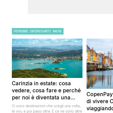
POTREBBE INTERESSARTI ANCHE
Carinzia in estate: cosa
vedere, cosa fare e perché
CopenPay:
per noi è diventata una
di vivere
destinazione del cuore
Ci sono destinazioni che scegli una volta,
viaggiand
le vivi, e poi passi oltre. E ce ne sono altre