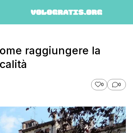
come raggiungere la
calità
0
0