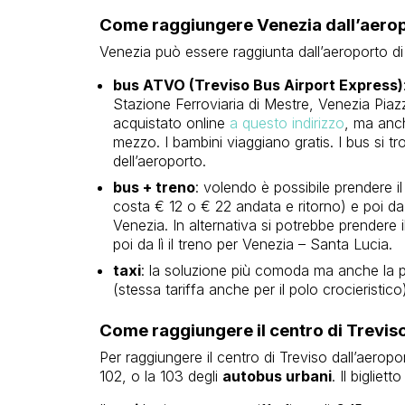
Come raggiungere Venezia dall’aerop
Venezia può essere raggiunta dall’aeroporto di 
bus ATVO (Treviso Bus Airport Express)
Stazione Ferroviaria di Mestre, Venezia Piazz
acquistato online
a questo indirizzo
, ma anch
mezzo. I bambini viaggiano gratis. I bus si tr
dell’aeroporto.
bus + treno
: volendo è possibile prendere il 
costa € 12 o € 22 andata e ritorno) e poi da 
Venezia. In alternativa si potrebbe prendere il
poi da lì il treno per Venezia – Santa Lucia.
taxi
: la soluzione più comoda ma anche la pi
(stessa tariffa anche per il polo crocieristico
Come raggiungere il centro di Trevis
Per raggiungere il centro di Treviso dall’aeropor
102, o la 103 degli
autobus urbani
. Il bigliet