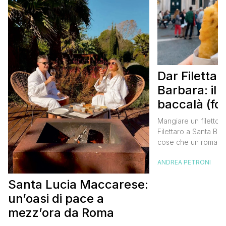
Dar Filettar
Barbara: il f
baccalà (for
buono di R
Mangiare un filetto d
Filettaro a Santa Bar
cose che un romano o 
Roma deve assoluta
ANDREA PETRONI
una volta nella vita. S
un’esperienza culina
Santa Lucia Maccarese:
impreziosita dal cont
fatto di romanità vera
un’oasi di pace a
come si dice a […]
mezz’ora da Roma