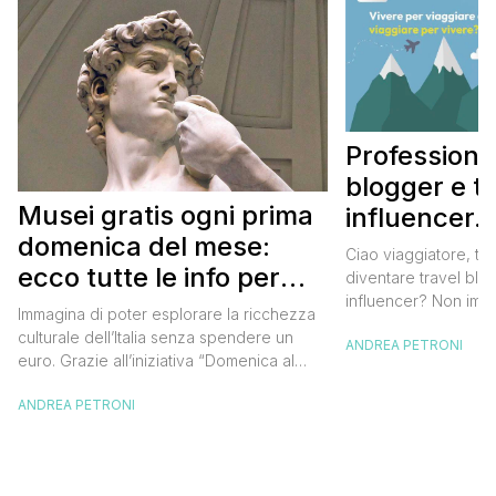
Professione
blogger e t
Musei gratis ogni prima
influencer.
domenica del mese:
tua passione
Ciao viaggiatore, ti
ecco tutte le info per
in un lavoro
diventare travel blo
influencer? Non imma
approfittarne
Immagina di poter esplorare la ricchezza
messaggi e domande
culturale dell’Italia senza spendere un
ANDREA PETRONI
come diventare trave
euro. Grazie all’iniziativa “Domenica al
influencer, una pas
Museo”, questa è una realtà a portata di
negli ultimi anni sta
ANDREA PETRONI
mano. Ogni prima domenica del mese, tutti
di persone in tutto tu
i musei statali aprono le loro porte
D’altronde a chi non
gratuitamente, offrendo un’occasione
Come diceva poi Ibn 
imperdibile per immergersi nell’arte, nella