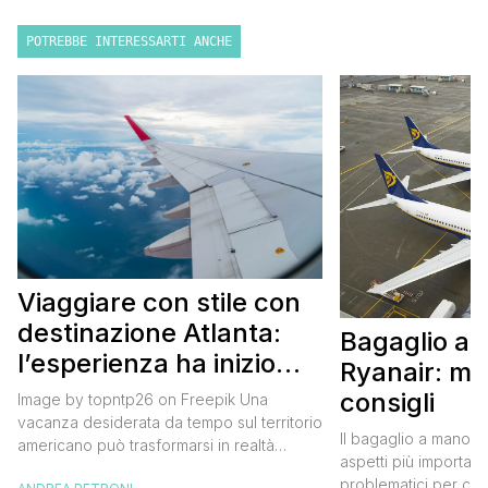
POTREBBE INTERESSARTI ANCHE
Viaggiare con stile con
destinazione Atlanta:
Bagaglio a
l’esperienza ha inizio
Ryanair: mi
con un volo Air France
consigli
Image by topntp26 on Freepik Una
vacanza desiderata da tempo sul territorio
Il bagaglio a mano R
americano può trasformarsi in realtà
aspetti più importanti
acquistando i biglietti di un volo Air
problematici per chi 