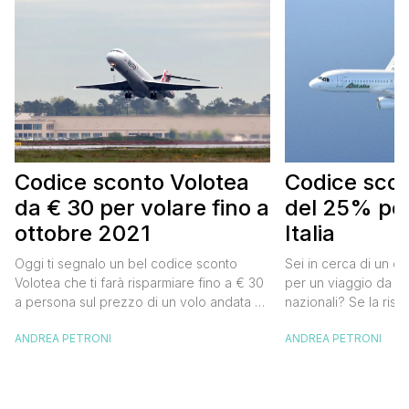
Codice sconto Volotea
Codice scont
da € 30 per volare fino a
del 25% per
ottobre 2021
Italia
Oggi ti segnalo un bel codice sconto
Sei in cerca di un co
Volotea che ti farà risparmiare fino a € 30
per un viaggio da far
a persona sul prezzo di un volo andata e
nazionali? Se la risp
ritorno. Si tratta in realtà di uno sconto di €
butta un occhio al 
ANDREA PETRONI
ANDREA PETRONI
15 a tratta, che diventano € 30 su un volo
Alitalia per l’Italia. S
andata e ritorno, € 60 per un volo a/r di
sconto che ti permett
coppia, […]
25% sul prezzo del b
nazionale (tasse e o