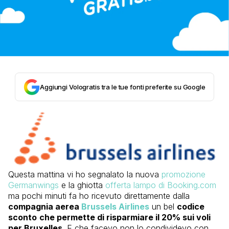
Aggiungi Vologratis tra le tue fonti preferite su Google
Questa mattina vi ho segnalato la nuova
promozione
Germanwings
e la ghiotta
offerta lampo di Booking.com
ma pochi minuti fa ho ricevuto direttamente dalla
compagnia aerea
Brussels Airlines
un bel
codice
sconto
che permette di risparmiare il 20% sui voli
per Bruxelles
. E che facevo non lo condividevo con