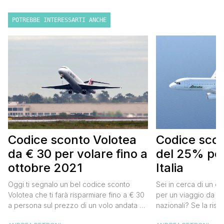
POTREBBE INTERESSARTI ANCHE
Codice sconto Volotea
Codice scont
da € 30 per volare fino a
del 25% per
ottobre 2021
Italia
Oggi ti segnalo un bel codice sconto
Sei in cerca di un co
Volotea che ti farà risparmiare fino a € 30
per un viaggio da far
a persona sul prezzo di un volo andata e
nazionali? Se la risp
ritorno. Si tratta in realtà di uno sconto di €
butta un occhio al 