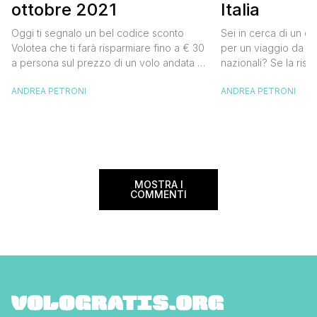
ottobre 2021
Italia
Oggi ti segnalo un bel codice sconto
Sei in cerca di un co
Volotea che ti farà risparmiare fino a € 30
per un viaggio da far
a persona sul prezzo di un volo andata e
nazionali? Se la risp
ritorno. Si tratta in realtà di uno sconto di €
butta un occhio al 
ANDREA PETRONI
ANDREA PETRONI
15 a tratta, che diventano € 30 su un volo
Alitalia per l’Italia. S
andata e ritorno, € 60 per un volo a/r di
sconto che ti permett
coppia, […]
25% sul prezzo del b
nazionale (tasse e o
volare durante l’esta
MOSTRA I
COMMENTI