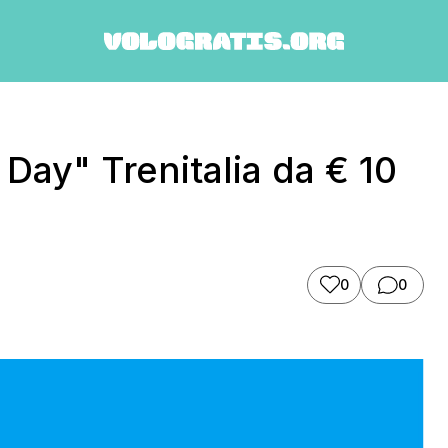
ay" Trenitalia da € 10
0
0