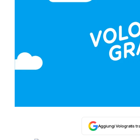
Aggiungi Vologratis tra