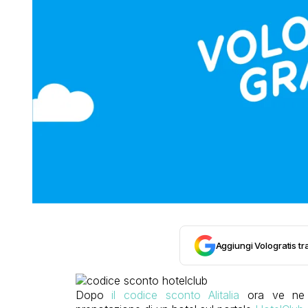
Aggiungi Vologratis tra
Dopo
il codice sconto Alitalia
ora ve ne s