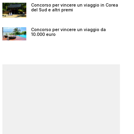
Concorso per vincere un viaggio in Corea
del Sud e altri premi
Concorso per vincere un viaggio da
10.000 euro
 e
Black Friday Vueling:
Codice scon