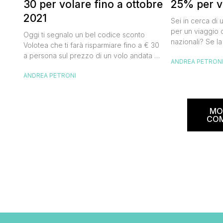
30 per volare fino a ottobre
25% per vo
2021
Sei in cerca di 
per un viaggio d
Oggi ti segnalo un bel codice sconto
nazionali? Se la
Volotea che ti farà risparmiare fino a € 30
butta un occhio
a persona sul prezzo di un volo andata e
ANDREA PETRON
Alitalia per l’Ita
ritorno. Si tratta in realtà di uno sconto di €
sconto che ti pe
ANDREA PETRONI
15 a tratta, che diventano € 30 su un volo
25% sul prezzo 
andata e ritorno, € 60 per un volo a/r di
nazionale (tass
coppia, […]
volare durante l
MO
CO