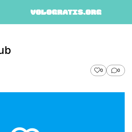
ub
0
0