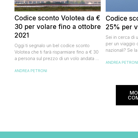
Codice sconto Volotea da €
Codice sco
30 per volare fino a ottobre
25% per vo
2021
Sei in cerca di 
per un viaggio d
Oggi ti segnalo un bel codice sconto
nazionali? Se la
Volotea che ti farà risparmiare fino a € 30
butta un occhio
a persona sul prezzo di un volo andata e
ANDREA PETRON
Alitalia per l’Ita
ritorno. Si tratta in realtà di uno sconto di €
sconto che ti pe
ANDREA PETRONI
15 a tratta, che diventano € 30 su un volo
25% sul prezzo 
andata e ritorno, € 60 per un volo a/r di
nazionale (tass
coppia, […]
volare durante l
MO
CO