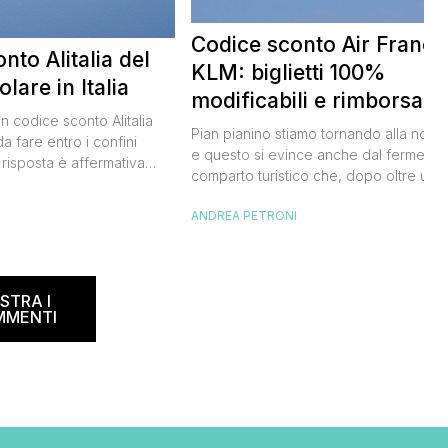
Codice sconto Air France
nto Alitalia del
KLM: biglietti 100%
lare in Italia
modificabili e rimborsabil
un codice sconto Alitalia
Pian pianino stiamo tornando alla norma
a fare entro i confini
e questo si evince anche dal fermento
 risposta è affermativa
comparto turistico che, dopo oltre un
 al nuovo codice sconto
anno di stop forzato a causa della
I
lia. Si tratta di un codice
ANDREA PETRONI
pandemia, sta tornando a movimentare
rmetterà di risparmiare il
sogni e le speranze di noi viaggiatori.
del biglietto aereo
Oggi ti segnalo con grande piacere il
e e oneri compresi) per
codice sconto Air France valido anche
’estate 2021. […]
STRA I
per i voli KLM, […]
MMENTI