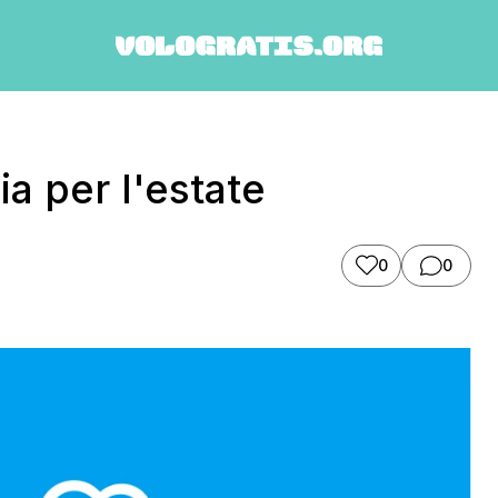
a per l'estate
0
0