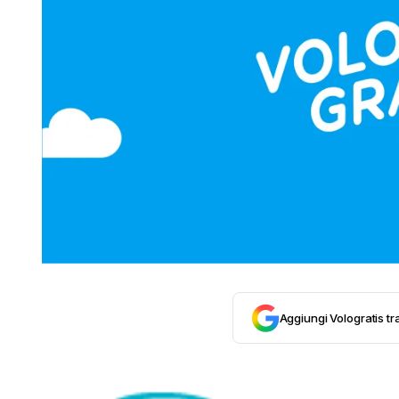
Aggiungi Vologratis tra