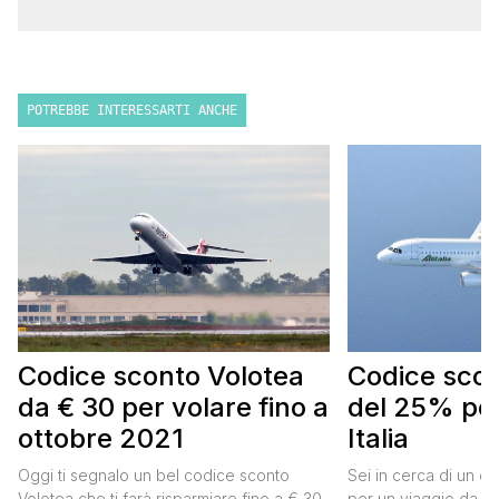
POTREBBE INTERESSARTI ANCHE
Codice sconto Volotea
Codice scont
da € 30 per volare fino a
del 25% per
ottobre 2021
Italia
Oggi ti segnalo un bel codice sconto
Sei in cerca di un co
Volotea che ti farà risparmiare fino a € 30
per un viaggio da far