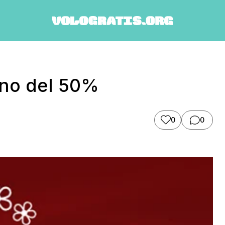
eno del 50%
0
0