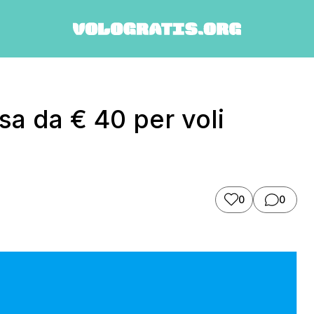
a da € 40 per voli
0
0