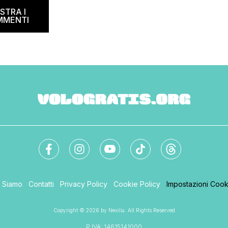
codice sconto Air France valido anche
’estate 2021. […]
STRA I
per i voli KLM, […]
MMENTI
i Siamo
Contatti
Privacy Policy
Cookie Policy
Impostazioni Cook
Copyright © 2026 by Nexilia. All Rights Reserved
P.IVA: 14615141000