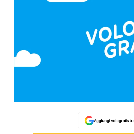
Aggiungi Vologratis tra