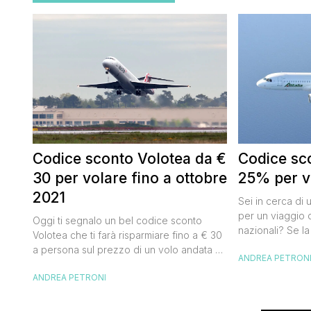
Codice sconto Volotea da €
Codice sco
30 per volare fino a ottobre
25% per vo
2021
Sei in cerca di 
per un viaggio d
Oggi ti segnalo un bel codice sconto
nazionali? Se la
Volotea che ti farà risparmiare fino a € 30
butta un occhio
a persona sul prezzo di un volo andata e
ANDREA PETRON
Alitalia per l’Ita
ritorno. Si tratta in realtà di uno sconto di €
sconto che ti pe
ANDREA PETRONI
15 a tratta, che diventano € 30 su un volo
25% sul prezzo 
andata e ritorno, € 60 per un volo a/r di
nazionale (tass
coppia, […]