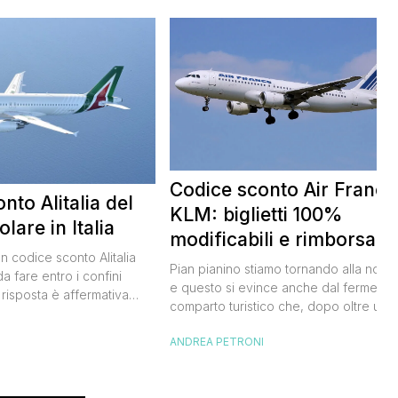
Codice sconto Air France
nto Alitalia del
KLM: biglietti 100%
lare in Italia
modificabili e rimborsabil
un codice sconto Alitalia
Pian pianino stiamo tornando alla norma
a fare entro i confini
e questo si evince anche dal fermento
 risposta è affermativa
comparto turistico che, dopo oltre un
 al nuovo codice sconto
anno di stop forzato a causa della
I
lia. Si tratta di un codice
ANDREA PETRONI
pandemia, sta tornando a movimentare
rmetterà di risparmiare il
sogni e le speranze di noi viaggiatori.
del biglietto aereo
Oggi ti segnalo con grande piacere il
e e oneri compresi) per