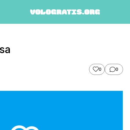
sa
0
0