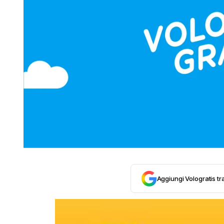
Aggiungi Vologratis tra