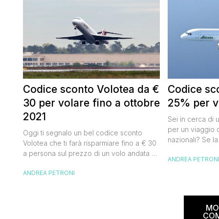
Codice sconto Volotea da €
Codice sco
30 per volare fino a ottobre
25% per vo
2021
Sei in cerca di 
per un viaggio d
Oggi ti segnalo un bel codice sconto
nazionali? Se la
Volotea che ti farà risparmiare fino a € 30
butta un occhio
a persona sul prezzo di un volo andata e
ANDREA PETRON
Alitalia per l’Ita
ritorno. Si tratta in realtà di uno sconto di €
sconto che ti pe
ANDREA PETRONI
15 a tratta, che diventano € 30 su un volo
25% sul prezzo 
andata e ritorno, € 60 per un volo a/r di
nazionale (tass
coppia, […]
volare durante l
MO
CO