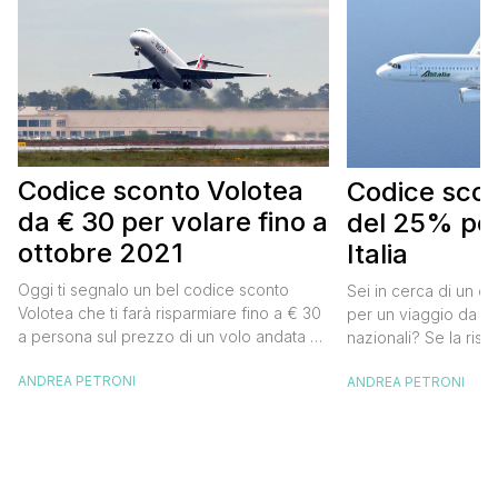
Codice sconto Volotea
Codice scont
da € 30 per volare fino a
del 25% per
ottobre 2021
Italia
Oggi ti segnalo un bel codice sconto
Sei in cerca di un co
Volotea che ti farà risparmiare fino a € 30
per un viaggio da far
a persona sul prezzo di un volo andata e
nazionali? Se la risp
ritorno. Si tratta in realtà di uno sconto di €
butta un occhio al 
ANDREA PETRONI
ANDREA PETRONI
15 a tratta, che diventano € 30 su un volo
Alitalia per l’Italia. S
andata e ritorno, € 60 per un volo a/r di
sconto che ti permett
coppia, […]
25% sul prezzo del b
nazionale (tasse e o
volare durante l’esta