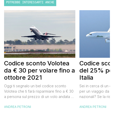
POTREBBE INTERESSARTI ANCHE
Codice sconto Volotea
Codice scont
da € 30 per volare fino a
del 25% per
ottobre 2021
Italia
Oggi ti segnalo un bel codice sconto
Sei in cerca di un co
Volotea che ti farà risparmiare fino a € 30
per un viaggio da far
a persona sul prezzo di un volo andata e
nazionali? Se la risp
ritorno. Si tratta in realtà di uno sconto di €
butta un occhio al 
ANDREA PETRONI
ANDREA PETRONI
15 a tratta, che diventano € 30 su un volo
Alitalia per l’Italia. S
andata e ritorno, € 60 per un volo a/r di
sconto che ti permett