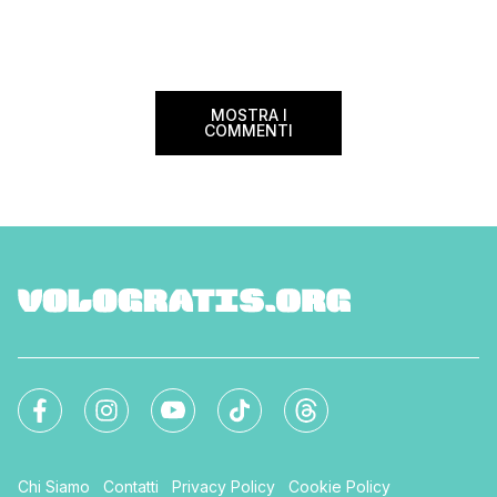
coppia, […]
25% sul prezzo del b
nazionale (tasse e o
volare durante l’esta
MOSTRA I
COMMENTI
Chi Siamo
Contatti
Privacy Policy
Cookie Policy