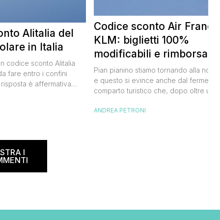
Codice sconto Air France
nto Alitalia del
KLM: biglietti 100%
lare in Italia
modificabili e rimborsabil
un codice sconto Alitalia
Pian pianino stiamo tornando alla norma
a fare entro i confini
e questo si evince anche dal fermento
 risposta è affermativa
comparto turistico che, dopo oltre un
 al nuovo codice sconto
anno di stop forzato a causa della
I
lia. Si tratta di un codice
ANDREA PETRONI
pandemia, sta tornando a movimentare
rmetterà di risparmiare il
sogni e le speranze di noi viaggiatori.
del biglietto aereo
Oggi ti segnalo con grande piacere il
e e oneri compresi) per
codice sconto Air France valido anche
’estate 2021. […]
STRA I
per i voli KLM, […]
MMENTI