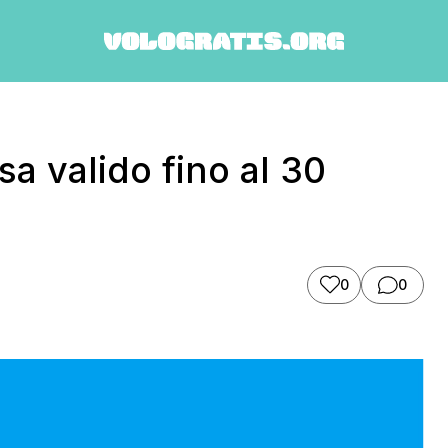
a valido fino al 30
0
0