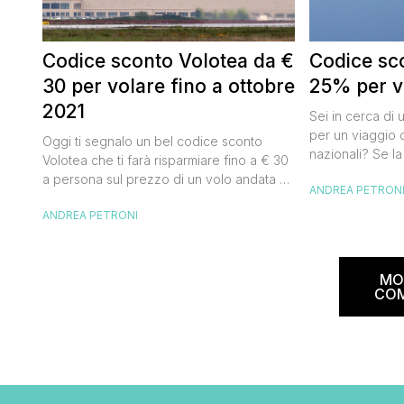
Codice sconto Volotea da €
Codice sco
30 per volare fino a ottobre
25% per vo
2021
Sei in cerca di 
per un viaggio d
Oggi ti segnalo un bel codice sconto
nazionali? Se la
Volotea che ti farà risparmiare fino a € 30
butta un occhio
a persona sul prezzo di un volo andata e
ANDREA PETRON
Alitalia per l’Ita
ritorno. Si tratta in realtà di uno sconto di €
sconto che ti pe
ANDREA PETRONI
15 a tratta, che diventano € 30 su un volo
25% sul prezzo 
andata e ritorno, € 60 per un volo a/r di
nazionale (tass
coppia, […]
volare durante l
MO
CO